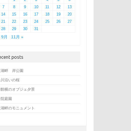
7
8
9
10
11
12
13
14
15
16
17
18
19
20
21
22
23
24
25
26
27
28
29
30
31
« 9月
11月 »
ecent posts
道湖畔 岸公園
湯川沿いの桜
術館横のオブジェ夕景
音院庭園
道湖畔のモニュメント