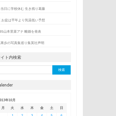
爆当日に学校休む 生き残り葛藤
東 お盆は平年より気温低い予想
BS山本里菜アナ 離婚を発表
嶌果歩の写真集巡り集英社声明
サイト内検索
alender
2013年10月
月
火
水
木
金
土
日
1
2
3
4
5
6