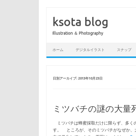
コ
ン
テ
ksota blog
ン
ツ
へ
Illustration ＆ Photography
ス
キ
ッ
プ
ホーム
デジタルイラスト
スナップ
日別アーカイブ:
2013年10月23日
ミツバチの謎の大量死 【K
ミツバチは蜂蜜採取だけに限らず、多くの
す。 ところが、そのミツバチがなぜか、