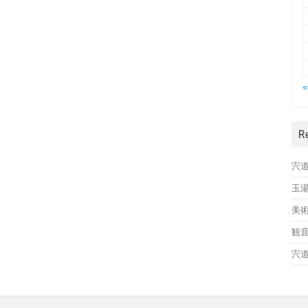
R
宍
玉
美
観
宍