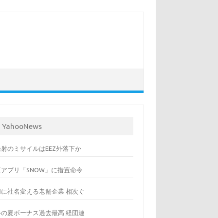
YahooNews
発射のミサイルはEEZ外落下か
工アプリ「SNOW」に措置命令
胆に社名変える老舗企業 相次ぐ
手の夏ボーナス過去最高 経団連