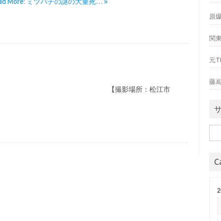
ead More: ミツバチの謎の大量死… »
原
関
元T
藤
の１枚です。 【撮影場所：松江市
検
索:
C