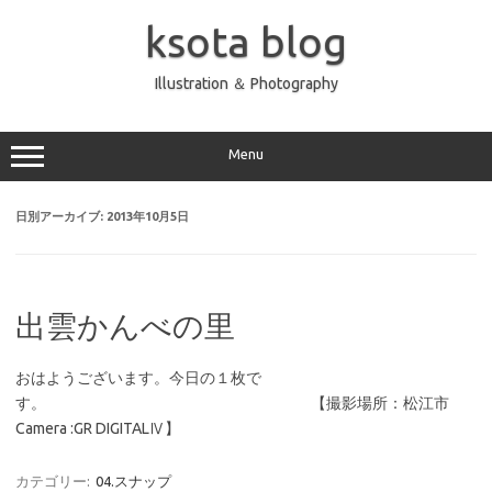
コ
ン
ksota blog
テ
ン
ツ
へ
Illustration ＆ Photography
ス
キ
ッ
プ
Menu
日別アーカイブ:
2013年10月5日
出雲かんべの里
おはようございます。今日の１枚で
す。 【撮影場所：松江市
Camera :GR DIGITALⅣ】
カテゴリー:
04.スナップ