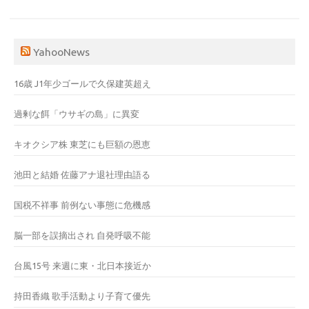
YahooNews
16歳 J1年少ゴールで久保建英超え
過剰な餌「ウサギの島」に異変
キオクシア株 東芝にも巨額の恩恵
池田と結婚 佐藤アナ退社理由語る
国税不祥事 前例ない事態に危機感
脳一部を誤摘出され 自発呼吸不能
台風15号 来週に東・北日本接近か
持田香織 歌手活動より子育て優先