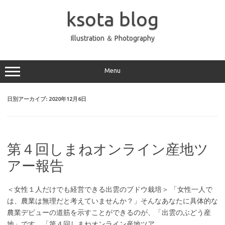
コ
ン
ksota blog
テ
ン
ツ
へ
Illustration ＆ Photography
ス
キ
ッ
プ
Menu
日別アーカイブ:
2020年12月6日
第４回しまねオンライン産地ツ
アー報告
＜女性１人だけでも経営できる出雲のブドウ栽培＞ 「女性一人で
は、農業は無理だと考えていませんか？」そんなあなたに具体的な
農業デビューの道筋を示すことができるのが、「出雲のぶどう産
地」です。「第４回しまねオンライン産地ツア…