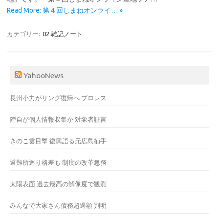
Read More: 第４回しまねオンライ… »
カテゴリー:
02.雑記ノート
YahooNews
長州小力がリング復帰へ プロレス
陸自が個人情報収集か 対象者証言
きのこ雲目撃 復興語る元広島捕手
避難所巡り格差も 制度の改革急務
太陽表面 過去最高の解像度で観測
みんなで大家さん債務超過額 判明