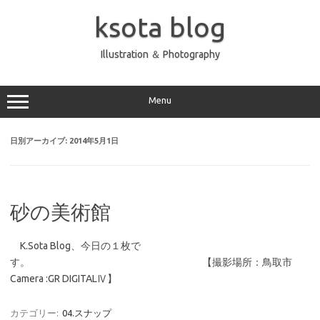
コ
ン
ksota blog
テ
ン
ツ
へ
Illustration ＆ Photography
ス
キ
ッ
プ
Menu
日別アーカイブ:
2014年5月1日
砂の美術館
K.Sota Blog、今日の１枚で
す。 【撮影場所：鳥取市
Camera :GR DIGITALⅣ】
カテゴリー:
04.スナップ