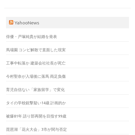
YahooNews
俳優・戸塚純貴が結婚を発表
馬場園 コンビ解散で直面した現実
工事中転落か 建築会社社長が死亡
今村聖奈が入場後に落馬 両足負傷
育児自信ない「家族留学」で変化
タイの学校銃撃疑い14歳 計画的か
被爆81年 語り部再開を目指す99歳
琵琶湖「花火大会」3市が関与否定